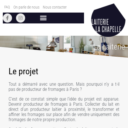
Aller
au
FAQ
On parle de nous
Nous contacter
F
I
contenu
a
n
c
s
e
t
b
a
o
g
o
r
k
a
La Laiterie
-
m
f
Le projet
Tout a démarré avec une question. Mais pourquoi n’y a t-il
pas de producteur de fromages à Paris ?
C’est de ce constat simple que l’idée du projet est apparue.
Devenir producteur de fromages à Paris. Collecter du lait en
direct d’un producteur laitier à proximité, le transformer et
affiner les fromages sur place afin de vendre uniquement des
fromages de notre propre production.