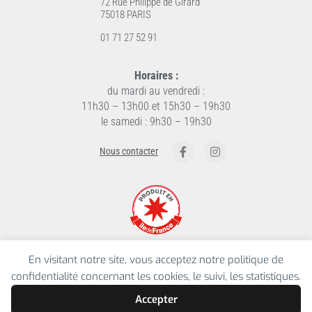
72 Rue Philippe de Girard
75018 PARIS
01 71 27 52 91
Horaires :
du mardi au vendredi :
11h30 – 13h00 et 15h30 – 19h30
le samedi : 9h30 – 19h30
F
I
Nous contacter
a
n
c
s
e
t
b
a
o
g
o
r
k
a
-
m
f
En visitant notre site, vous acceptez notre politique de
La Laiterie la Chapelle a bénéficié d’un
confidentialité concernant les cookies, le suivi, les statistiques.
cofinancement de la région Ile De France pour
sa création.
Accepter