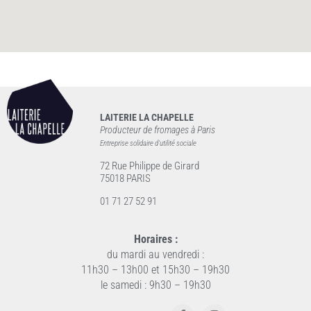
LAITERIE LA CHAPELLE
Producteur de fromages à Paris
Entreprise solidaire d’utilité sociale
72 Rue Philippe de Girard
75018 PARIS
01 71 27 52 91
Horaires :
du mardi au vendredi :
11h30 – 13h00 et 15h30 – 19h30
le samedi : 9h30 – 19h30
F
I